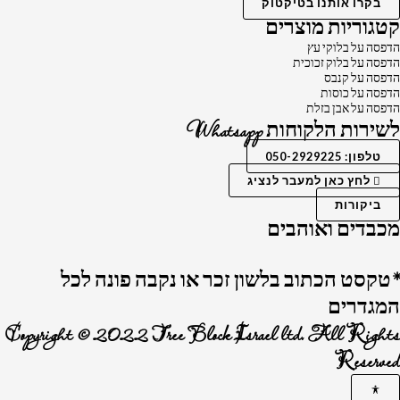
בקרו אותנו בטיקטוק
קטגוריות מוצרים
הדפסה על בלוקי עץ
הדפסה על בלוק זכוכית
הדפסה על קנבס
הדפסה על כוסות
הדפסה על אבן בזלת
לשירות הלקוחות Whatsapp
טלפון: 050-2929225
לחץ כאן למעבר לנציג
ביקורות
מכבדים ואוהבים
*טקסט הכתוב בלשון זכר או נקבה פונה לכל
המגדרים
Copyright © 2022 Tree Block Israel ltd. All Rights
Reserved