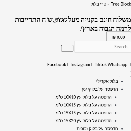
ילוג
כמות
Tree Block – טרי בלוק
תוכן
של
משלוח חינם בקנייה מעל 500 ש"ח התחייבות
2053
לרמה הגבוה בארץ !
-
ציור
₪
0.00
מיוחד
של
קבר
Facebook
Instagram
Tiktok
Whatsapp
רחל
להדפסה
בלוק אקרילי
על
הדפסה על בלוקי עץ
קנבס
הדפסה על בלוק עץ 10X10 ס"מ
או
הדפסה על בלוק עץ 10X15 ס"מ
זכוכית
הדפסה על בלוק עץ 15X15 ס"מ
הדפסה על בלוק עץ 15X20 ס”מ
הדפסה על בלוק זכוכית