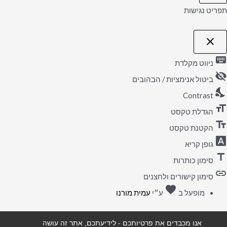
תפריט נגישות
close
פתיחה
וסגירה
keyboard
של
ניווט מקלדת
תפריט
visibility_off
הנגישות
ביטול אנימציות / הבהובים
nights_stay
Contrast
format_size
הגדלת טקסט
text_fields
הקטנת טקסט
font_download
גופן קריא
title
סימון כותרות
link
סימון קישורים ולחצנים
favorite
אהבה
מופעל ב
ע״י
עמית מורנו
אנו מכבדים את פרטיותכם - לידיעתכם, אתר זה עושה