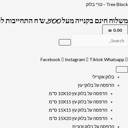
ילוג
כמות
Tree Block – טרי בלוק
תוכן
של
משלוח חינם בקנייה מעל 500 ש"ח התחייבות לרמה הגבוה בארץ !
2052
-
₪
0.00
ציור
מודרני
של
Facebook
Instagram
Tiktok
Whatsapp
הכותל
המערבי
בלוק אקרילי
על
הדפסה על בלוקי עץ
קנבס
הדפסה על בלוק עץ 10X10 ס"מ
או
הדפסה על בלוק עץ 10X15 ס"מ
זכוכית
הדפסה על בלוק עץ 15X15 ס"מ
מחוסמת
הדפסה על בלוק עץ 15X20 ס”מ
הדפסה על בלוק זכוכית