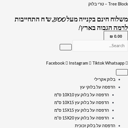
ילוג
כמות
Tree Block – טרי בלוק
תוכן
של
משלוח חינם בקנייה מעל 500 ש"ח התחייבות
2049
לרמה הגבוה בארץ !
-
ציור
₪
0.00
אמנותי
של
חסיד
Facebook
Instagram
Tiktok
Whatsapp
מנגן
בכינור
בלוק אקרילי
על
הדפסה על בלוקי עץ
קנבס
הדפסה על בלוק עץ 10X10 ס"מ
או
הדפסה על בלוק עץ 10X15 ס"מ
זכוכית
הדפסה על בלוק עץ 15X15 ס"מ
מחוסמת
הדפסה על בלוק עץ 15X20 ס”מ
הדפסה על בלוק זכוכית