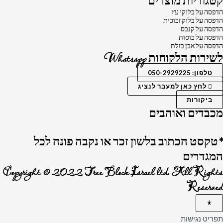
קטגוריות מוצרים
הדפסה על בלוקי עץ
הדפסה על בלוק זכוכית
הדפסה על קנבס
הדפסה על כוסות
הדפסה על אבן בזלת
לשירות הלקוחות Whatsapp
טלפון: 050-2929225
לחץ כאן למעבר לנציג
ביקורות
מכבדים ואוהבים
*טקסט הכתוב בלשון זכר או נקבה פונה לכל
המגדרים
Copyright © 2022 Tree Block Israel ltd. All Rights
Reserved
תפריט נגישות