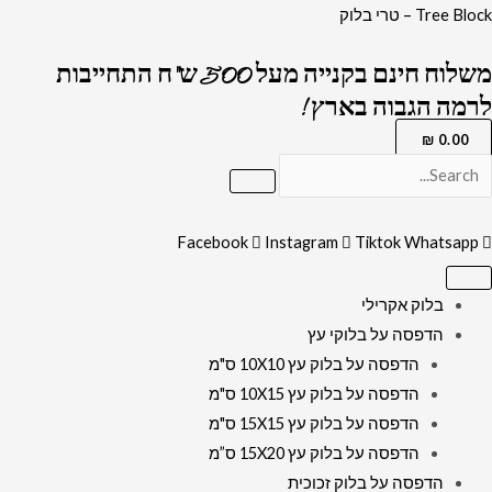
ילוג
כמות
Tree Block – טרי בלוק
תוכן
של
משלוח חינם בקנייה מעל 500 ש"ח התחייבות
2018
לרמה הגבוה בארץ !
-
ציור
₪
0.00
מודרני
של
הכותל
Facebook
Instagram
Tiktok
Whatsapp
המערבי
על
בלוק אקרילי
קנבס
הדפסה על בלוקי עץ
או
הדפסה על בלוק עץ 10X10 ס"מ
זכוכית
הדפסה על בלוק עץ 10X15 ס"מ
מחוסמת
הדפסה על בלוק עץ 15X15 ס"מ
הדפסה על בלוק עץ 15X20 ס”מ
הדפסה על בלוק זכוכית