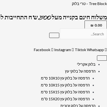
ילוג
כמות
Tree Block – טרי בלוק
תוכן
של
משלוח חינם בקנייה מעל 500 ש"ח התחייבות לרמה הגבוה בארץ !
2015
-
₪
0.00
תמונה
של
לוחות
Facebook
Instagram
Tiktok
Whatsapp
הברית
להדפסה
בלוק אקרילי
על
הדפסה על בלוקי עץ
זכוכית
הדפסה על בלוק עץ 10X10 ס"מ
מחוסמת
הדפסה על בלוק עץ 10X15 ס"מ
אקסטרה
הדפסה על בלוק עץ 15X15 ס"מ
קליר
הדפסה על בלוק עץ 15X20 ס”מ
הדפסה על בלוק זכוכית