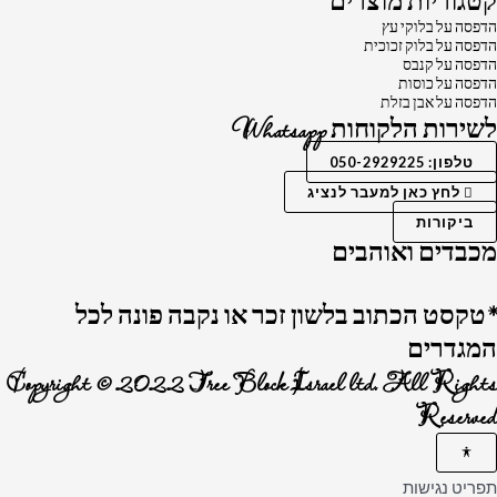
קטגוריות מוצרים
הדפסה על בלוקי עץ
הדפסה על בלוק זכוכית
הדפסה על קנבס
הדפסה על כוסות
הדפסה על אבן בזלת
לשירות הלקוחות Whatsapp
טלפון: 050-2929225
לחץ כאן למעבר לנציג
ביקורות
מכבדים ואוהבים
*טקסט הכתוב בלשון זכר או נקבה פונה לכל
המגדרים
Copyright © 2022 Tree Block Israel ltd. All Rights
Reserved
תפריט נגישות