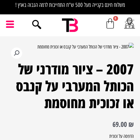
ילוג
משלוח חינם בקנייה מעל 500 ש"ח התחייבות לרמה הגבוה בארץ !
תוכן
כמות
של
2007 – ציור מודרני של
2007
-
הכותל המערבי על קנבס
ציור
מודרני
או זכוכית מחוסמת
של
הכותל
המערבי
69.00
₪
על
קנבס
הדפסה על זכוכית
או