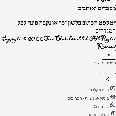
ביקורות
מכבדים ואוהבים
*טקסט הכתוב בלשון זכר או נקבה פונה לכל
המגדרים
Copyright © 2022 Tree Block Israel ltd. All Rights
Reserved
תפריט נגישות
close
פתיחה וסגירה של תפריט הנגישות
keyboard
ניווט מקלדת
visibility_off
ביטול אנימציות / הבהובים
nights_stay
Contrast
format_size
הגדלת טקסט