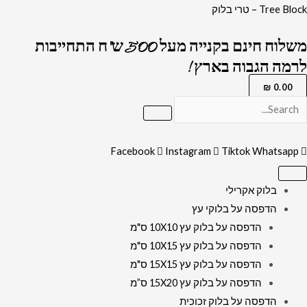
ילוג
כמות
Tree Block – טרי בלוק
תוכן
של
משלוח חינם בקנייה מעל 500 ש"ח התחייבות
1788
לרמה הגבוה בארץ !
-
ציור
₪
0.00
מיוחד
של
הרב
Facebook
Instagram
Tiktok
Whatsapp
יורם
אברג'ל
בלוק אקרילי
על
הדפסה על בלוקי עץ
קנבס
הדפסה על בלוק עץ 10X10 ס"מ
או
הדפסה על בלוק עץ 10X15 ס"מ
זכוכית
הדפסה על בלוק עץ 15X15 ס"מ
מחוסמת
הדפסה על בלוק עץ 15X20 ס”מ
הדפסה על בלוק זכוכית