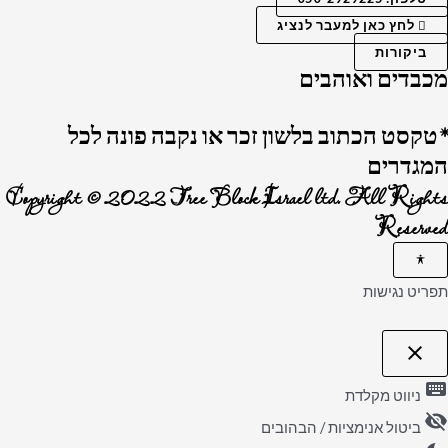
לחץ כאן למעבר לנציג
ביקורות
מכבדים ואוהבים
*טקסט הכתוב בלשון זכר או נקבה פונה לכל
המגדרים
Copyright © 2022 Tree Block Israel ltd. All Rights
Reserved
תפריט נגישות
close
פתיחה
וסגירה
keyboard
של
ניווט מקלדת
תפריט
visibility_off
הנגישות
ביטול אנימציות / הבהובים