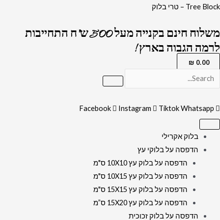
ילוג
כמות
Tree Block – טרי בלוק
תוכן
של
משלוח חינם בקנייה מעל 500 ש"ח התחייבות
1665
לרמה הגבוה בארץ !
-
תמונה
₪
0.00
של
רבי
דוד
Facebook
Instagram
Tiktok
Whatsapp
אבוחצירא
להדפסה
בלוק אקרילי
על
הדפסה על בלוקי עץ
קנבס
הדפסה על בלוק עץ 10X10 ס"מ
או
הדפסה על בלוק עץ 10X15 ס"מ
זכוכית
הדפסה על בלוק עץ 15X15 ס"מ
מחוסמת
הדפסה על בלוק עץ 15X20 ס”מ
הדפסה על בלוק זכוכית