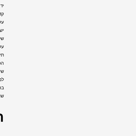
ידיך
קדיש
על
ישראל
שלום
עליכם
תיקון
הכללי
שיר
למעלות
ברכות
שונות
רבנים