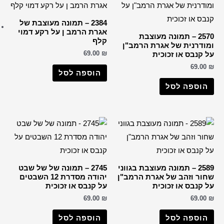
ברכות שונות
2384 – תמונה מעוצבת של
רבנים
ת הרמב ן על רקע דמוי
הבן איש חי
ף
69.0
החפץ חיים
הרב דב קוק
וספה לסל
הרב חיים קנייבסקי
הרב יורם אברג'ל
הרב יצחק כדורי
הרבי מליובאוויטש
רבי דוד אבוחצירא
הרב ישעיה מקרסטיר
2745 – תמונה של של שבט
הרב מאיר אבוחצירא
יהודה מסדרת 12 השבטים
הרב מרדכי אליהו
קנבס או זכוכית
69.0
הרב עובדיה יוסף
הרב קוק
וספה לסל