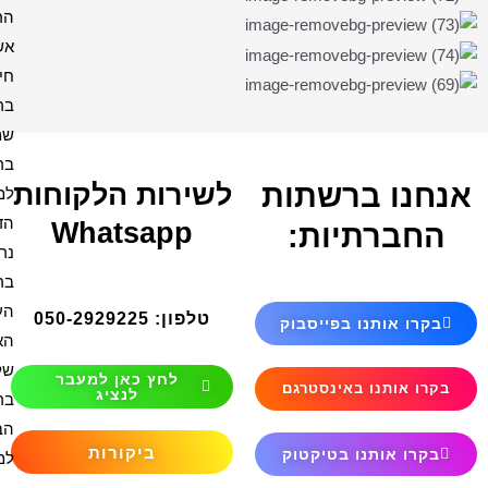
הרמב"ן
אשת
חיל
בריך
שמה
ברכה
ירות הלקוחות
למקווה
הדלקת
Whatsapp
נרות
ברכת
העסק
טלפון: 050-2929225
האש
שלי
לחץ כאן למעבר
לנציג
ברכת
הבית
ביקורות
למנצח