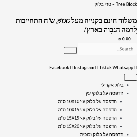
ילוג
כמות
Tree Block – טרי בלוק
תוכן
של
משלוח חינם בקנייה מעל 500 ש"ח התחייבות
1658
לרמה הגבוה בארץ !
-
תמונה
₪
0.00
מעוצבת
של
רבי
Facebook
Instagram
Tiktok
Whatsapp
דוד
אבוחצירא
בלוק אקרילי
להדפסה
הדפסה על בלוקי עץ
על
הדפסה על בלוק עץ 10X10 ס"מ
קנבס
הדפסה על בלוק עץ 10X15 ס"מ
או
הדפסה על בלוק עץ 15X15 ס"מ
זכוכית
הדפסה על בלוק עץ 15X20 ס”מ
הדפסה על בלוק זכוכית