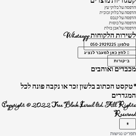
קטגוריות מוצרים
הדפסה על בלוקי עץ
הדפסה על בלוק זכוכית
הדפסה על קנבס
הדפסה על כוסות
הדפסה על אבן בזלת
לשירות הלקוחות Whatsapp
טלפון: 050-2929225
לחץ כאן למעבר לנציג
ביקורות
מכבדים ואוהבים
*טקסט הכתוב בלשון זכר או נקבה פונה לכל
המגדרים
Copyright © 2022 Tree Block Israel ltd. All Rights
Reserved
תפריט נגישות