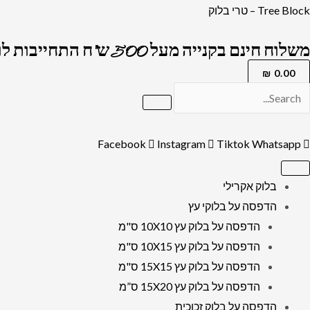
ילוג
כמות
Tree Block – טרי בלוק
תוכן
של
משלוח חינם בקנייה מעל 500 ש"ח התחייבות לרמה הגבוה בארץ !
1590-
ציור
₪
0.00
גרפיטי
מודרני
של
Facebook
Instagram
Tiktok
Whatsapp
הרב
עובדיה
בלוק אקרילי
יוסף
הדפסה על בלוקי עץ
על
הדפסה על בלוק עץ 10X10 ס"מ
קנבס
הדפסה על בלוק עץ 10X15 ס"מ
או
הדפסה על בלוק עץ 15X15 ס"מ
זכוכית
הדפסה על בלוק עץ 15X20 ס”מ
מחוסמת
הדפסה על בלוק זכוכית