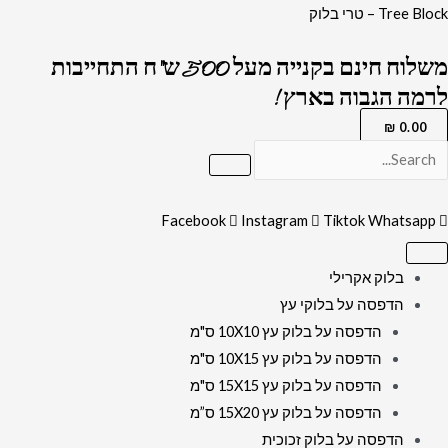
ילוג
כמות
Tree Block – טרי בלוק
תוכן
של
משלוח חינם בקנייה מעל 500 ש"ח התחייבות
1586-
לרמה הגבוה בארץ !
תמונה
של
₪
0.00
הרב
עובדיה
יוסף
Facebook
Instagram
Tiktok
Whatsapp
מחייך
בשילוב
בלוק אקרילי
ברכת
הדפסה על בלוקי עץ
הבית
הדפסה על בלוק עץ 10X10 ס"מ
ורקע
הדפסה על בלוק עץ 10X15 ס"מ
שיש
הדפסה על בלוק עץ 15X15 ס"מ
זהב
הדפסה על בלוק עץ 15X20 ס”מ
ושחור
הדפסה על בלוק זכוכית