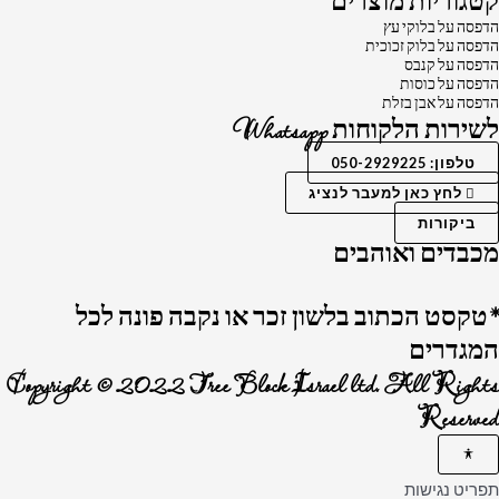
קטגוריות מוצרים
הדפסה על בלוקי עץ
הדפסה על בלוק זכוכית
הדפסה על קנבס
הדפסה על כוסות
הדפסה על אבן בזלת
לשירות הלקוחות Whatsapp
טלפון: 050-2929225
לחץ כאן למעבר לנציג
ביקורות
מכבדים ואוהבים
*טקסט הכתוב בלשון זכר או נקבה פונה לכל
המגדרים
Copyright © 2022 Tree Block Israel ltd. All Rights
Reserved
תפריט נגישות