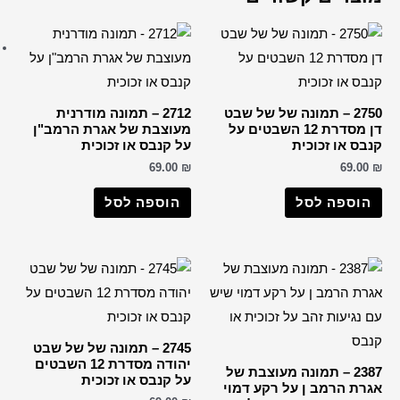
ברכות שונות
רבנים
הבן איש חי
החפץ חיים
2712 – תמונה מודרנית
הרב דב קוק
וצבת של אגרת הרמב"ן
קנבס או זכוכית
הרב חיים קנייבסקי
69.0
הרב יורם אברג'ל
וספה לסל
הרב יצחק כדורי
הרבי מליובאוויטש
רבי דוד אבוחצירא
הרב ישעיה מקרסטיר
הרב מאיר אבוחצירא
הרב מרדכי אליהו
2745 – תמונה של של שבט
הרב עובדיה יוסף
יהודה מסדרת 12 השבטים
קנבס או זכוכית
הרב קוק