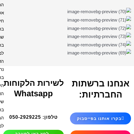
הרמב"ן
אשת
חיל
בריך
שמה
ברכה
למקווה
הדלקת
נרות
ברכת
ירות הלקוחות
העסק
Whatsapp
האש
שלי
ברכת
טלפון: 050-2929225
הבית
למנצח
לחץ כאן למעבר