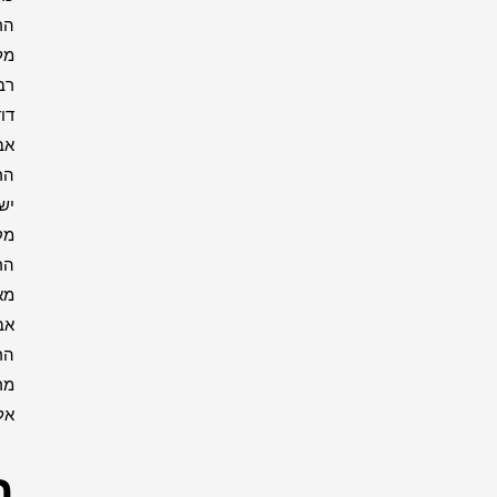
הרבי
מליובאוויטש
רבי
דוד
אבוחצירא
הרב
ישעיה
מקרסטיר
הרב
מאיר
אבוחצירא
הרב
מרדכי
אליהו
רבנים