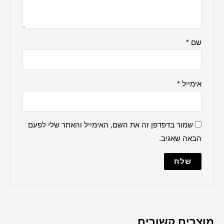
ברכה למקווה
הדלקת נרות
ברכת העסק
האש שלי
ברכת הבית
למנצח
מודים דרבנן
מזמור לתודה
נשמת כל חי
מייל והאתר שלי לפעם
עלינו לשבח
פטום הקטורת
פותח את ידיך
קדיש על ישראל
שלום עליכם
תיקון הכללי
שיר למעלות