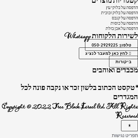
קטגוריות מוצרים
הדפסה על בלוקי עץ
הדפסה על בלוק זכוכית
הדפסה על קנבס
הדפסה על כוסות
הדפסה על אבן בזלת
לשירות הלקוחות Whatsapp
טלפון: 050-2929225
לחץ כאן למעבר לנציג
ביקורות
מכבדים ואוהבים
*טקסט הכתוב בלשון זכר או נקבה פונה לכל
המגדרים
Copyright © 2022 Tree Block Israel ltd. All Rights
Reserved
תפריט נגישות