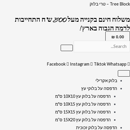
ילוג
כמות
Tree Block – טרי בלוק
תוכן
של
משלוח חינם בקנייה מעל 500 ש"ח התחייבות
1576
לרמה הגבוה בארץ !
-
תמונה
₪
0.00
מעוצבת
של
הרב
Facebook
Instagram
Tiktok
Whatsapp
עובדיה
יוסף
בלוק אקרילי
להדפסה
הדפסה על בלוקי עץ
על
הדפסה על בלוק עץ 10X10 ס"מ
קנבס
הדפסה על בלוק עץ 10X15 ס"מ
או
הדפסה על בלוק עץ 15X15 ס"מ
זכוכית
הדפסה על בלוק עץ 15X20 ס”מ
מחוסמת
הדפסה על בלוק זכוכית