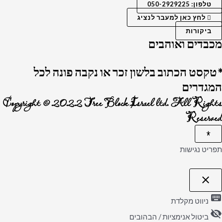
טלפון: 050-2929225
לחץ כאן למעבר לנציג
ביקורות
מכבדים ואוהבים
*טקסט הכתוב בלשון זכר או נקבה פונה לכל
המגדרים
Copyright © 2022 Tree Block Israel ltd. All Rights
Reserved
תפריט נגישות
close
פתיחה וסגירה של תפריט הנגישות
keyboard
ניווט מקלדת
visibility_off
ביטול אנימציות / הבהובים