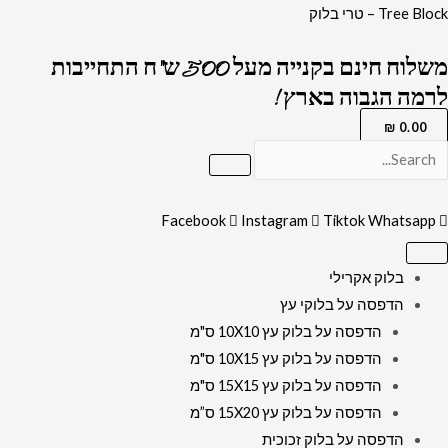
ילוג
כמות
Tree Block – טרי בלוק
תוכן
של
משלוח חינם בקנייה מעל 500 ש"ח התחייבות
1575
לרמה הגבוה בארץ !
-
תמונה
₪
0.00
של
הרב
עובדיה
Facebook
Instagram
Tiktok
Whatsapp
יוסף
מחייך
בלוק אקרילי
על
הדפסה על בלוקי עץ
רקע
הדפסה על בלוק עץ 10X10 ס"מ
שחור
הדפסה על בלוק עץ 10X15 ס"מ
וזהב
הדפסה על בלוק עץ 15X15 ס"מ
להדפסה
הדפסה על בלוק עץ 15X20 ס”מ
על
הדפסה על בלוק זכוכית
קנבס