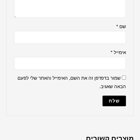
ברכה למקווה
הדלקת נרות
ברכת העסק
האש שלי
ברכת הבית
למנצח
מודים דרבנן
מזמור לתודה
נשמת כל חי
מייל והאתר שלי לפעם
עלינו לשבח
פטום הקטורת
פותח את ידיך
קדיש על ישראל
שלום עליכם
תיקון הכללי
שיר למעלות