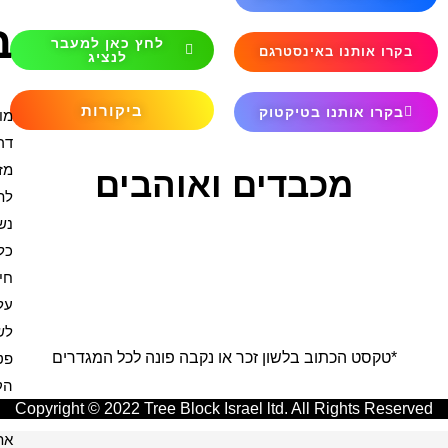
ברכות
לחץ כאן למעבר
לנציג
ביקורות
מודים
דרבנן
מזמור
והבים
לתודה
נשמת
כל
חי
עלינו
לשבח
בה פונה לכל המגדרים
פטום
הקטורת
Copyright © 2022 Tree Blo
פותח
את