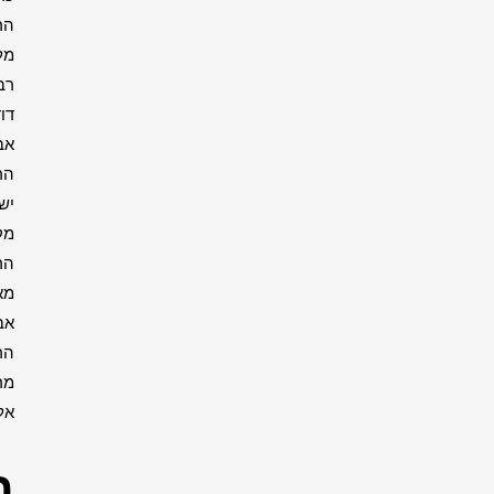
הרבי
מליובאוויטש
רבי
דוד
אבוחצירא
הרב
ישעיה
מקרסטיר
הרב
מאיר
אבוחצירא
הרב
מרדכי
אליהו
רבנים