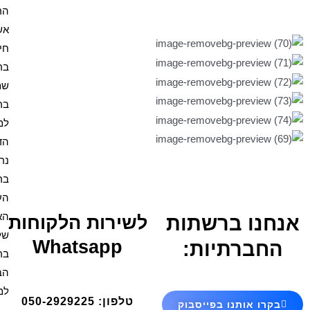
הרמב"ן
אשת
חיל
בריך
שמה
ברכה
למקווה
הדלקת
נרות
ברכת
העסק
האש
ירות הלקוחות
שלי
Whatsapp
ברכת
הבית
למנצח
טלפון: 050-2929225