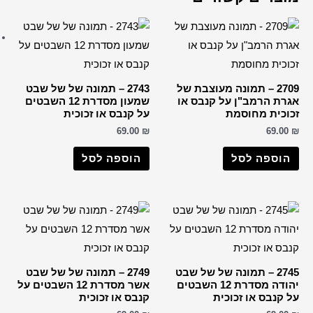
ברכות שונות
רבנים
הבן איש חי
החפץ חיים
2743 – תמונה של של שבט
הרב דב קוק
שמעון מסדרת 12 השבטים
קנבס או זכוכית
הרב חיים קנייבסקי
69.0
הרב יורם אברג'ל
וספה לסל
הרב יצחק כדורי
הרבי מליובאוויטש
רבי דוד אבוחצירא
הרב ישעיה מקרסטיר
הרב מאיר אבוחצירא
הרב מרדכי אליהו
2749 – תמונה של של שבט
הרב עובדיה יוסף
אשר מסדרת 12 השבטים על
ס או זכוכית
הרב קוק