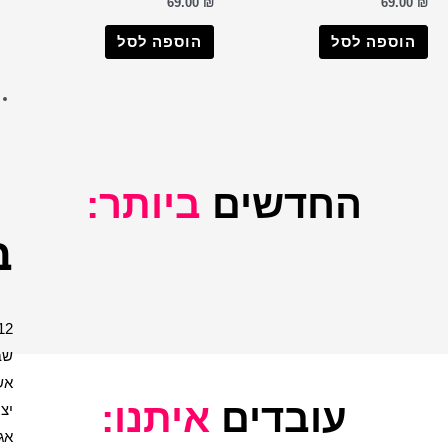
69.0
רבי שמעון בר יוחאי
רבנים שונים
וספה לסל
תמונות רבנים ביחד
יהדות
בית המקדש
הכותל
יהדות ויודאיקה
יותר:
ברכות
12
שבטים
אשר
יתנו:
יצר
אגרת