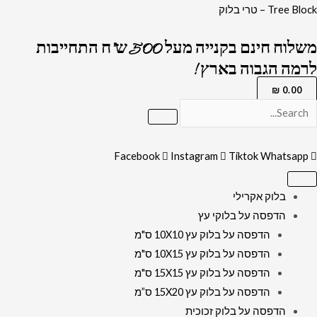
ילוג
כמות
Tree Block – טרי בלוק
תוכן
של
משלוח חינם בקנייה מעל 500 ש"ח התחייבות
1571
לרמה הגבוה בארץ !
-
תמונה
₪
0.00
של
הרב
עובדיה
Facebook
Instagram
Tiktok
Whatsapp
יוסף
יושב
בלוק אקרילי
בחדר
הדפסה על בלוקי עץ
ולומד
הדפסה על בלוק עץ 10X10 ס"מ
תורה
הדפסה על בלוק עץ 10X15 ס"מ
להדפסה
הדפסה על בלוק עץ 15X15 ס"מ
על
הדפסה על בלוק עץ 15X20 ס”מ
קנבס
הדפסה על בלוק זכוכית
או