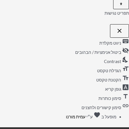
תפריט נגישות
close
פתיחה
וסגירה
keyboard
של
ניווט מקלדת
תפריט
visibility_off
הנגישות
ביטול אנימציות / הבהובים
nights_stay
Contrast
format_size
הגדלת טקסט
text_fields
הקטנת טקסט
font_download
גופן קריא
title
סימון כותרות
link
סימון קישורים ולחצנים
favorite
אהבה
מופעל ב
ע״י
עמית מורנו