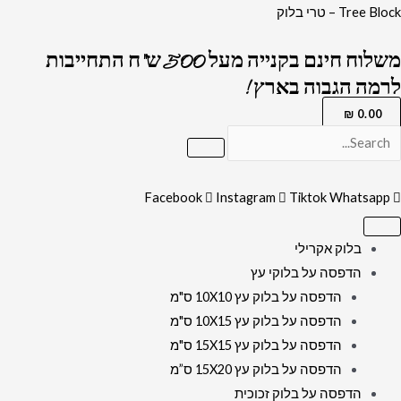
ילוג
כמות
Tree Block – טרי בלוק
תוכן
של
משלוח חינם בקנייה מעל 500 ש"ח התחייבות
1553
לרמה הגבוה בארץ !
-
ציור
₪
0.00
של
הרב
עובדיה
Facebook
Instagram
Tiktok
Whatsapp
יוסף
על
בלוק אקרילי
רקע
הדפסה על בלוקי עץ
הכותל
הדפסה על בלוק עץ 10X10 ס"מ
על
הדפסה על בלוק עץ 10X15 ס"מ
קנבס
הדפסה על בלוק עץ 15X15 ס"מ
או
הדפסה על בלוק עץ 15X20 ס”מ
זכוכית
הדפסה על בלוק זכוכית