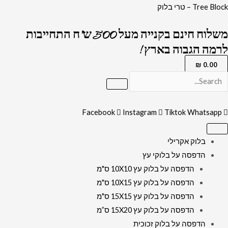
ילוג
כמות
Tree Block – טרי בלוק
תוכן
של
משלוח חינם בקנייה מעל 500 ש"ח התחייבות
1523-
לרמה הגבוה בארץ !
ציור
גרפיטי
₪
0.00
מודרני
של
הרב
Facebook
Instagram
Tiktok
Whatsapp
עובדיה
יוסף
בלוק אקרילי
על
הדפסה על בלוקי עץ
קנבס
הדפסה על בלוק עץ 10X10 ס"מ
או
הדפסה על בלוק עץ 10X15 ס"מ
זכוכית
הדפסה על בלוק עץ 15X15 ס"מ
מחוסמת
הדפסה על בלוק עץ 15X20 ס”מ
הדפסה על בלוק זכוכית