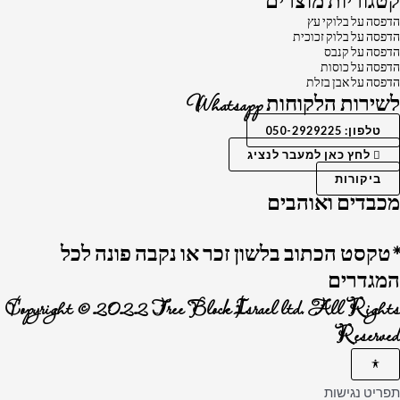
קטגוריות מוצרים
הדפסה על בלוקי עץ
הדפסה על בלוק זכוכית
הדפסה על קנבס
הדפסה על כוסות
הדפסה על אבן בזלת
לשירות הלקוחות Whatsapp
טלפון: 050-2929225
לחץ כאן למעבר לנציג
ביקורות
מכבדים ואוהבים
*טקסט הכתוב בלשון זכר או נקבה פונה לכל
המגדרים
Copyright © 2022 Tree Block Israel ltd. All Rights
Reserved
תפריט נגישות