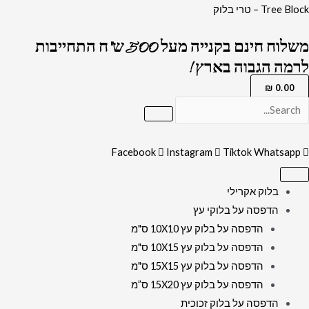
ילוג
כמות
Tree Block – טרי בלוק
תוכן
של
משלוח חינם בקנייה מעל 500 ש"ח התחייבות
1522-
לרמה הגבוה בארץ !
ציור
של
₪
0.00
הרב
עובדיה
יוסף
Facebook
Instagram
Tiktok
Whatsapp
על
קנבס
בלוק אקרילי
או
הדפסה על בלוקי עץ
זכוכית
הדפסה על בלוק עץ 10X10 ס"מ
מחוסמת
הדפסה על בלוק עץ 10X15 ס"מ
הדפסה על בלוק עץ 15X15 ס"מ
הדפסה על בלוק עץ 15X20 ס”מ
הדפסה על בלוק זכוכית