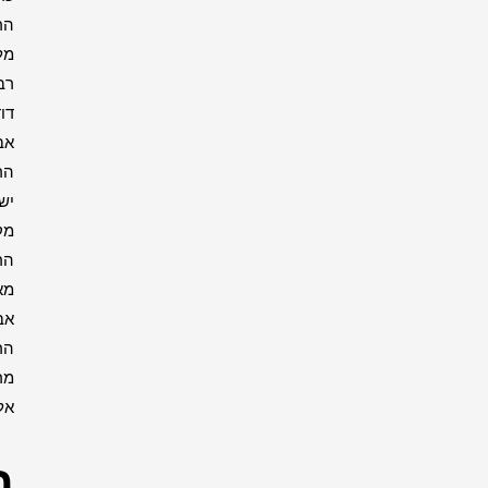
הרבי
מליובאוויטש
רבי
דוד
אבוחצירא
הרב
ישעיה
מקרסטיר
הרב
מאיר
אבוחצירא
הרב
מרדכי
אליהו
רבנים