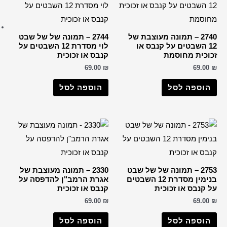
ברכות שונות
רבנים
2744 – תמונה של של שבט
הבן איש חי
לוי מסדרת 12 השבטים על
ס או זכוכית
החפץ חיים
69.0
הרב דב קוק
הרב חיים קנייבסקי
וספה לסל
הרב יורם אברג'ל
הרב יצחק כדורי
הרבי מליובאוויטש
רבי דוד אבוחצירא
הרב ישעיה מקרסטיר
2330 – תמונה מעוצבת של
הרב מאיר אבוחצירא
רת הרמב"ן להדפסה על
הרב מרדכי אליהו
ס או זכוכית
69.0
הרב עובדיה יוסף
הרב קוק
וספה לסל