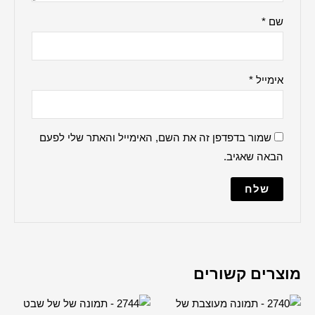
ברכה למקווה
הדלקת נרות
ברכת העסק
האש שלי
ברכת הבית
למנצח
מודים דרבנן
מייל והאתר שלי לפעם
מזמור לתודה
נשמת כל חי
עלינו לשבח
פטום הקטורת
פותח את ידיך
קדיש על ישראל
שלום עליכם
תיקון הכללי
שיר למעלות