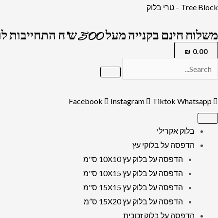
ילוג
כמות
Tree Block – טרי בלוק
תוכן
של
משלוח חינם בקנייה מעל 500 ש"ח התחייבות לרמה הגבוה בארץ !
1399
-
₪
0.00
תמונה
של
הרב
Facebook
Instagram
Tiktok
Whatsapp
יצחק
כדורי
בלוק אקרילי
להדפסה
הדפסה על בלוקי עץ
על
הדפסה על בלוק עץ 10X10 ס"מ
קנבס
הדפסה על בלוק עץ 10X15 ס"מ
או
הדפסה על בלוק עץ 15X15 ס"מ
זכוכית
הדפסה על בלוק עץ 15X20 ס”מ
מחוסמת
הדפסה על בלוק זכוכית