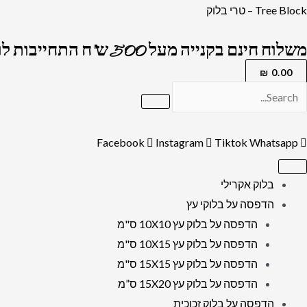
ילוג
כמות
Tree Block – טרי בלוק
תוכן
של
משלוח חינם בקנייה מעל 500 ש"ח התחייבות לרמה הגבוה בארץ !
1397
-
₪
0.00
תמונה
של
הרב
Facebook
Instagram
Tiktok
Whatsapp
יצחק
כדורי
בלוק אקרילי
להדפסה
הדפסה על בלוקי עץ
על
הדפסה על בלוק עץ 10X10 ס"מ
קנבס
הדפסה על בלוק עץ 10X15 ס"מ
או
הדפסה על בלוק עץ 15X15 ס"מ
זכוכית
הדפסה על בלוק עץ 15X20 ס”מ
מחוסמת
הדפסה על בלוק זכוכית