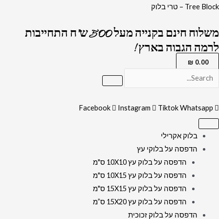
ילוג
כמות
Tree Block – טרי בלוק
תוכן
של
משלוח חינם בקנייה מעל 500 ש"ח התחייבות
1342
לרמה הגבוה בארץ !
-
תמונה
₪
0.00
של
הרב
שלום
Facebook
Instagram
Tiktok
Whatsapp
ארוש
להדפסה
בלוק אקרילי
על
הדפסה על בלוקי עץ
קנבס
הדפסה על בלוק עץ 10X10 ס"מ
או
הדפסה על בלוק עץ 10X15 ס"מ
זכוכית
הדפסה על בלוק עץ 15X15 ס"מ
מחוסמת
הדפסה על בלוק עץ 15X20 ס”מ
הדפסה על בלוק זכוכית