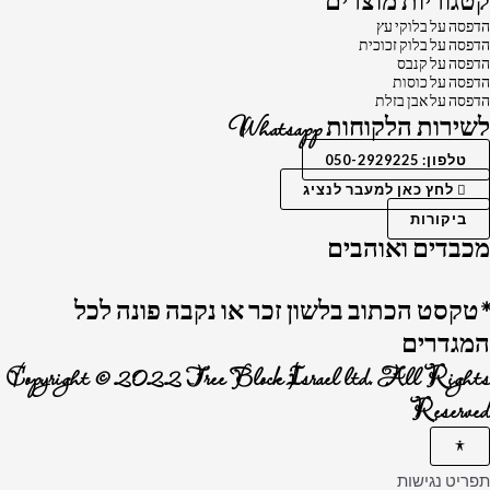
קטגוריות מוצרים
הדפסה על בלוקי עץ
הדפסה על בלוק זכוכית
הדפסה על קנבס
הדפסה על כוסות
הדפסה על אבן בזלת
לשירות הלקוחות Whatsapp
טלפון: 050-2929225
לחץ כאן למעבר לנציג
ביקורות
מכבדים ואוהבים
*טקסט הכתוב בלשון זכר או נקבה פונה לכל
המגדרים
Copyright © 2022 Tree Block Israel ltd. All Rights
Reserved
תפריט נגישות