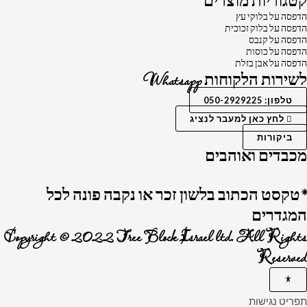
קטגוריות מוצרים
הדפסה על בלוקי עץ
הדפסה על בלוק זכוכית
הדפסה על קנבס
הדפסה על כוסות
הדפסה על אבן בזלת
לשירות הלקוחות Whatsapp
טלפון: 050-2929225
לחץ כאן למעבר לנציג
ביקורות
מכבדים ואוהבים
*טקסט הכתוב בלשון זכר או נקבה פונה לכל
המגדרים
Copyright © 2022 Tree Block Israel ltd. All Rights
Reserved
תפריט נגישות