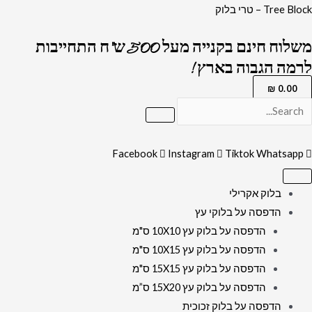
ילוג
כמות
Tree Block – טרי בלוק
תוכן
של
משלוח חינם בקנייה מעל 500 ש"ח התחייבות
1243
לרמה הגבוה בארץ !
-
תמונה
₪
0.00
מעוצבת
של
רבנים
Facebook
Instagram
Tiktok
Whatsapp
שונים
בשילוב
בלוק אקרילי
ברכת
הדפסה על בלוקי עץ
הבית
הדפסה על בלוק עץ 10X10 ס"מ
על
הדפסה על בלוק עץ 10X15 ס"מ
קנבס
הדפסה על בלוק עץ 15X15 ס"מ
או
הדפסה על בלוק עץ 15X20 ס”מ
זכוכית
הדפסה על בלוק זכוכית