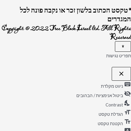
*טקסט הכתוב בלשון זכר או נקבה פונה לכל
המגדרים
Copyright © 2022 Tree Block Israel ltd. All Rights
Reserved
תפריט נגישות
close
פתיחה וסגירה של תפריט הנגישות
keyboard
ניווט מקלדת
visibility_off
ביטול אנימציות / הבהובים
nights_stay
Contrast
format_size
הגדלת טקסט
text_fields
הקטנת טקסט