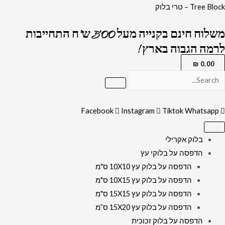
ילוג
כמות
Tree Block – טרי בלוק
תוכן
של
משלוח חינם בקנייה מעל 500 ש"ח התחייבות
1227
לרמה הגבוה בארץ !
-
תמונת
₪
0.00
רבנים
של
משפחת
Facebook
Instagram
Tiktok
Whatsapp
אבוחצירא
על
בלוק אקרילי
זכוכית
הדפסה על בלוקי עץ
או
הדפסה על בלוק עץ 10X10 ס"מ
קנבס
הדפסה על בלוק עץ 10X15 ס"מ
הדפסה על בלוק עץ 15X15 ס"מ
הדפסה על בלוק עץ 15X20 ס”מ
הדפסה על בלוק זכוכית