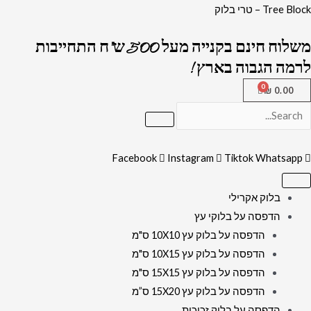
ילוג
כמות
Tree Block – טרי בלוק
תוכן
של
משלוח חינם בקנייה מעל 500 ש"ח התחייבות
1196
לרמה הגבוה בארץ !
-
תמונה
₪
0.00
מעוצבת
של
הרבנים
Facebook
Instagram
Tiktok
Whatsapp
יושבים
בשולחן
ומתפללים
בלוק אקרילי
על
הדפסה על בלוקי עץ
רקע
הדפסה על בלוק עץ 10X10 ס"מ
הכותל
הדפסה על בלוק עץ 10X15 ס"מ
הדפסה על בלוק עץ 15X15 ס"מ
הדפסה על בלוק עץ 15X20 ס”מ
הדפסה על בלוק זכוכית