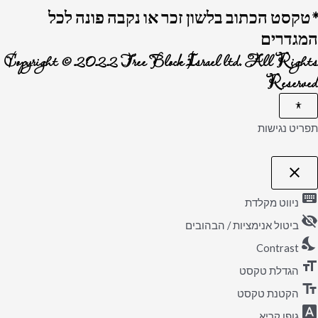
*טקסט הכתוב בלשון זכר או נקבה פונה לכל
המגדרים
Copyright © 2022 Tree Block Israel ltd. All Rights
Reserved
תפריט נגישות
close
פתיחה
וסגירה
keyboard
של
ניווט מקלדת
תפריט
visibility_off
הנגישות
ביטול אנימציות / הבהובים
nights_stay
Contrast
format_size
הגדלת טקסט
text_fields
הקטנת טקסט
font_download
גופן קריא