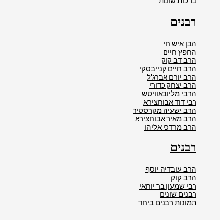
ברכות שונות
רבנים
הבן איש חי
החפץ חיים
הרב דב קוק
הרב חיים קנייבסקי
הרב יורם אברג'ל
הרב יצחק כדורי
הרבי מליובאוויטש
רבי דוד אבוחצירא
הרב ישעיה מקרסטיר
הרב מאיר אבוחצירא
הרב מרדכי אליהו
רבנים
הרב עובדיה יוסף
הרב קוק
רבי שמעון בר יוחאי
רבנים שונים
תמונות רבנים ביחד