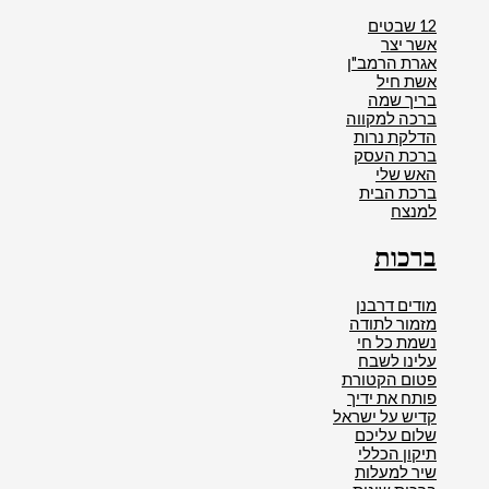
12 שבטים
אשר יצר
אגרת הרמב"ן
אשת חיל
בריך שמה
ברכה למקווה
הדלקת נרות
ברכת העסק
האש שלי
ברכת הבית
למנצח
ברכות
מודים דרבנן
מזמור לתודה
נשמת כל חי
עלינו לשבח
פטום הקטורת
פותח את ידיך
קדיש על ישראל
שלום עליכם
תיקון הכללי
שיר למעלות