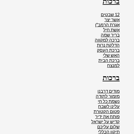
ברכות
12 שבטים
אשר יצר
אגרת הרמב"ן
אשת חיל
בריך שמה
ברכה למקווה
הדלקת נרות
ברכת העסק
האש שלי
ברכת הבית
למנצח
ברכות
מודים דרבנן
מזמור לתודה
נשמת כל חי
עלינו לשבח
פטום הקטורת
פותח את ידיך
קדיש על ישראל
שלום עליכם
תיקון הכללי