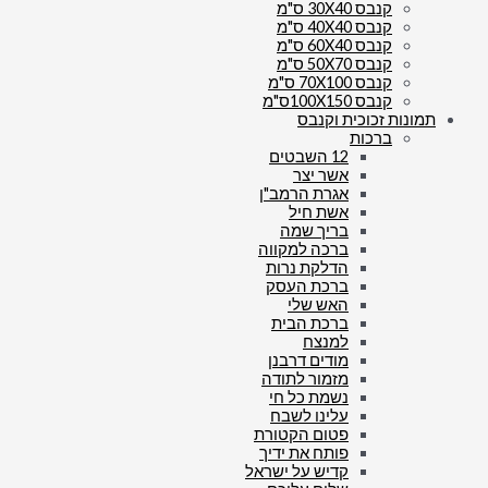
קנבס 30X40 ס"מ
קנבס 40X40 ס"מ
קנבס 60X40 ס"מ
קנבס 50X70 ס"מ
קנבס 70X100 ס"מ
קנבס 100X150ס"מ
תמונות זכוכית וקנבס
ברכות
12 השבטים
אשר יצר
אגרת הרמב"ן
אשת חיל
בריך שמה
ברכה למקווה
הדלקת נרות
ברכת העסק
האש שלי
ברכת הבית
למנצח
מודים דרבנן
מזמור לתודה
נשמת כל חי
עלינו לשבח
פטום הקטורת
פותח את ידיך
קדיש על ישראל