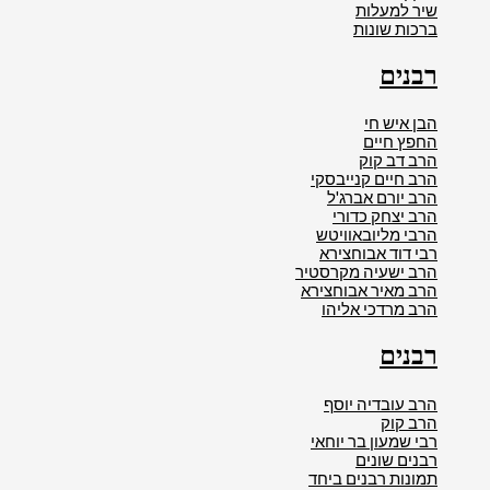
שיר למעלות
ברכות שונות
רבנים
הבן איש חי
החפץ חיים
הרב דב קוק
הרב חיים קנייבסקי
הרב יורם אברג'ל
הרב יצחק כדורי
הרבי מליובאוויטש
רבי דוד אבוחצירא
הרב ישעיה מקרסטיר
הרב מאיר אבוחצירא
הרב מרדכי אליהו
רבנים
הרב עובדיה יוסף
הרב קוק
רבי שמעון בר יוחאי
רבנים שונים
תמונות רבנים ביחד