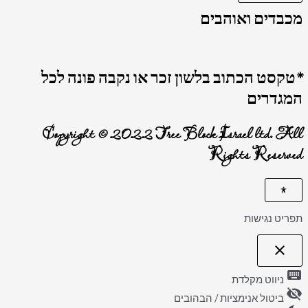
מכבדים ואוהבים
*טקסט הכתוב בלשון זכר או נקבה פונה לכל
המגדרים
Copyright © 2022 Tree Block Israel ltd. All
Rights Reserved
תפריט נגישות
close
פתיחה
וסגירה
keyboard
של
ניווט מקלדת
תפריט
visibility_off
הנגישות
ביטול אנימציות / הבהובים