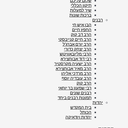
שלום עליכם
תיקון הכללי
שיר למעלות
ברכות שונות
רבנים
הבן איש חי
החפץ חיים
הרב דב קוק
הרב חיים קנייבסקי
הרב יורם אברג'ל
הרב יצחק כדורי
הרבי מליובאוויטש
רבי דוד אבוחצירא
הרב ישעיה מקרסטיר
הרב מאיר אבוחצירא
הרב מרדכי אליהו
הרב עובדיה יוסף
הרב קוק
רבי שמעון בר יוחאי
רבנים שונים
תמונות רבנים ביחד
יהדות
בית המקדש
הכותל
יהדות ויודאיקה