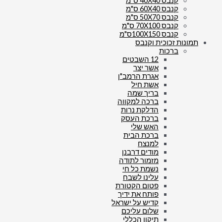
קנבס 40X40 ס"מ
קנבס 60X40 ס"מ
קנבס 50X70 ס"מ
קנבס 70X100 ס"מ
קנבס 100X150ס"מ
תמונות זכוכית וקנבס
ברכות
12 השבטים
אשר יצר
אגרת הרמב"ן
אשת חיל
בריך שמה
ברכה למקווה
הדלקת נרות
ברכת העסק
האש שלי
ברכת הבית
למנצח
מודים דרבנן
מזמור לתודה
נשמת כל חי
עלינו לשבח
פטום הקטורת
פותח את ידיך
קדיש על ישראל
שלום עליכם
תיקון הכללי