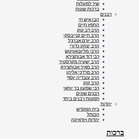
שיר למעלות
ברכות שונות
רבנים
הבן איש חי
החפץ חיים
הרב דב קוק
הרב חיים קנייבסקי
הרב יורם אברג'ל
הרב יצחק כדורי
הרבי מליובאוויטש
רבי דוד אבוחצירא
הרב ישעיה מקרסטיר
הרב מאיר אבוחצירא
הרב מרדכי אליהו
הרב עובדיה יוסף
הרב קוק
רבי שמעון בר יוחאי
רבנים שונים
תמונות רבנים ביחד
יהדות
בית המקדש
הכותל
יהדות ויודאיקה
ברכות