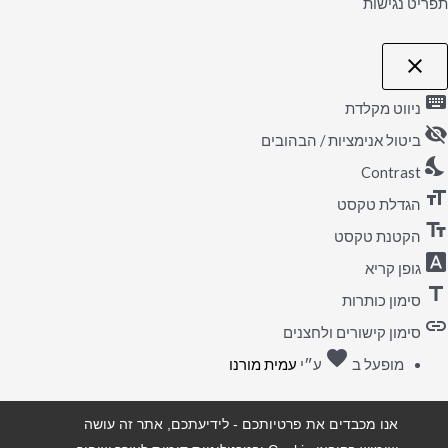
תפריט נגישות
close
פתיחה
וסגירה
keyboard
של
ניווט מקלדת
תפריט
visibility_off
הנגישות
ביטול אנימציות / הבהובים
nights_stay
Contrast
format_size
הגדלת טקסט
text_fields
הקטנת טקסט
font_download
גופן קריא
title
סימון כותרות
link
סימון קישורים ולחצנים
favorite
אהבה
מופעל ב
ע״י
עמית מורנו
אנו מכבדים את פרטיותכם - לידיעתכם, אתר זה עושה