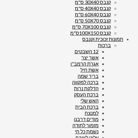
קנבס 30X40 ס"מ
קנבס 40X40 ס"מ
קנבס 60X40 ס"מ
קנבס 50X70 ס"מ
קנבס 70X100 ס"מ
קנבס 100X150ס"מ
תמונות זכוכית וקנבס
ברכות
12 השבטים
אשר יצר
אגרת הרמב"ן
אשת חיל
בריך שמה
ברכה למקווה
הדלקת נרות
ברכת העסק
האש שלי
ברכת הבית
למנצח
מודים דרבנן
מזמור לתודה
נשמת כל חי
עלינו לשבח