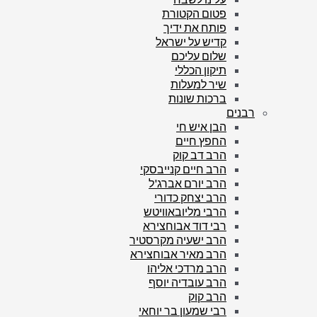
פטום הקטורת
פותח את ידיך
קדיש על ישראל
שלום עליכם
תיקון הכללי
שיר למעלות
ברכות שונות
רבנים
הבן איש חי
החפץ חיים
הרב דב קוק
הרב חיים קנייבסקי
הרב יורם אברג'ל
הרב יצחק כדורי
הרבי מליובאוויטש
רבי דוד אבוחצירא
הרב ישעיה מקרסטיר
הרב מאיר אבוחצירא
הרב מרדכי אליהו
הרב עובדיה יוסף
הרב קוק
רבי שמעון בר יוחאי