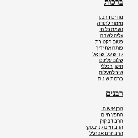
ברכות
מודים דרבנן
מזמור לתודה
נשמת כל חי
עלינו לשבח
פטום הקטורת
פותח את ידיך
קדיש על ישראל
שלום עליכם
תיקון הכללי
שיר למעלות
ברכות שונות
רבנים
הבן איש חי
החפץ חיים
הרב דב קוק
הרב חיים קנייבסקי
הרב יורם אברג'ל