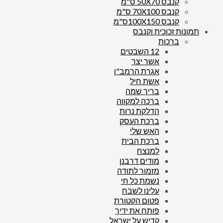
קנבס 50X70 ס"מ
קנבס 70X100 ס"מ
קנבס 100X150ס"מ
תמונות זכוכית וקנבס
ברכות
12 השבטים
אשר יצר
אגרת הרמב"ן
אשת חיל
בריך שמה
ברכה למקווה
הדלקת נרות
ברכת העסק
האש שלי
ברכת הבית
למנצח
מודים דרבנן
מזמור לתודה
נשמת כל חי
עלינו לשבח
פטום הקטורת
פותח את ידיך
קדיש על ישראל