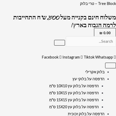
ילוג
כמות
Tree Block – טרי בלוק
תוכן
של
משלוח חינם בקנייה מעל 500 ש"ח התחייבות
3001
לרמה הגבוה בארץ !
-
ציור
₪
0.00
של
בית
המקדש
Facebook
Instagram
Tiktok
Whatsapp
השלישי
על
בלוק אקרילי
קנבס
הדפסה על בלוקי עץ
או
הדפסה על בלוק עץ 10X10 ס"מ
זכוכית
הדפסה על בלוק עץ 10X15 ס"מ
הדפסה על בלוק עץ 15X15 ס"מ
הדפסה על בלוק עץ 15X20 ס”מ
הדפסה על בלוק זכוכית